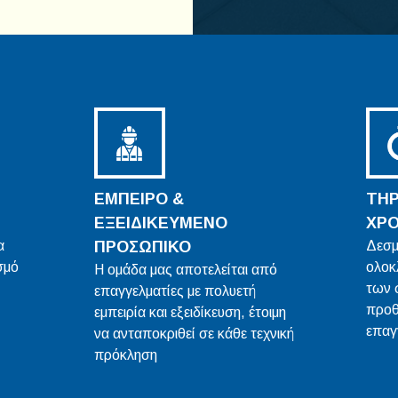
ΕΜΠΕΙΡΟ &
ΤΗ
ΕΞΕΙΔΙΚΕΥΜΕΝΟ
ΧΡ
α
ΠΡΟΣΩΠΙΚΟ
Δεσμ
σμό
ολοκ
Η ομάδα μας αποτελείται από
των 
επαγγελματίες με πολυετή
προθ
εμπειρία και εξειδίκευση, έτοιμη
επαγ
να ανταποκριθεί σε κάθε τεχνική
πρόκληση