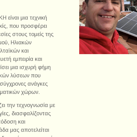
 είναι μια τεχνική
λκίς, που προσφέρει
ίες στους τομείς της
μού, Ηλιακών
ταϊκών και
υετή εμπειρία και
τίσει μια ισχυρή φήμη
ικών λύσεων που
 σύγχρονες ανάγκες
λματικών χώρων.
ζει την τεχνογνωσία με
ογίες, διασφαλίζοντας
πόδοση και
άδα μας αποτελείται