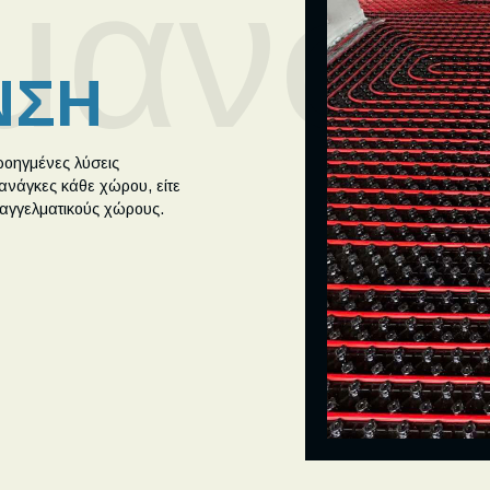
μανσ
ΝΣΗ
οηγμένες λύσεις
ανάγκες κάθε χώρου, είτε
επαγγελματικούς χώρους.